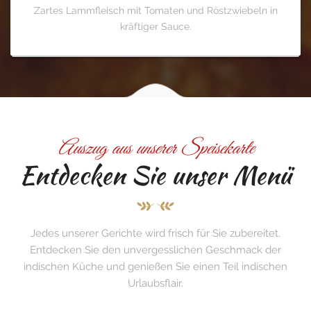
Zartes Lammfleisch mit Tomaten und Röstzwiebeln in
kräftiger Sauce.
Auszug aus unserer Speisekarte
Entdecken Sie unser Menü
Jedes unserer Gerichte wird frisch für Sie zubereitet.
Entdecken Sie den unvergesslichen Geschmack der
indischen Küche und genießen Sie einen Teil indischen
Urlaubsflair.