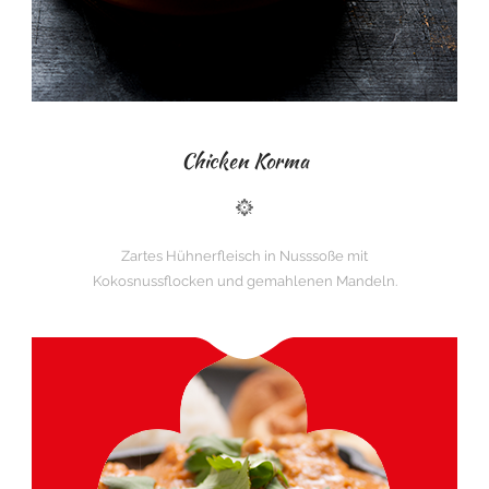
Chicken Korma
Zartes Hühnerfleisch in Nusssoße mit
Kokosnussflocken und gemahlenen Mandeln.