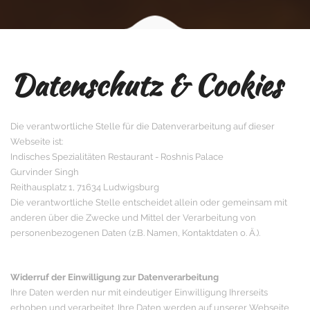
Datenschutz & Cookies
Die verantwortliche Stelle für die Datenverarbeitung auf dieser
Webseite ist:
Indisches Spezialitäten Restaurant - Roshnis Palace
Gurvinder Singh
Reithausplatz 1, 71634 Ludwigsburg
Die verantwortliche Stelle entscheidet allein oder gemeinsam mit
anderen über die Zwecke und Mittel der Verarbeitung von
personenbezogenen Daten (z.B. Namen, Kontaktdaten o. Ä.).
Widerruf der Einwilligung zur Datenverarbeitung
Ihre Daten werden nur mit eindeutiger Einwilligung Ihrerseits
erhoben und verarbeitet. Ihre Daten werden auf unserer Webseite